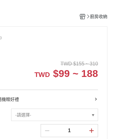
廚房收納
9
TWD
$
155 ~ 310
$
99 ~ 188
TWD
9隨機贈好禮
-請選擇-