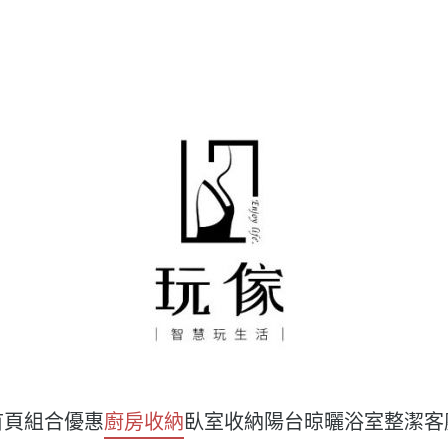
首頁
組合優惠
廚房收納
臥室收納
陽台晾曬
浴室整潔
客