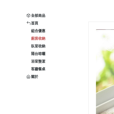
全部商品
首頁
組合優惠
廚房收納
臥室收納
陽台晾曬
浴室整潔
客廳餐桌
關於