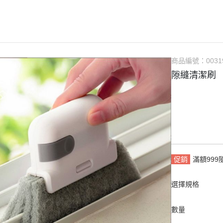
商品編號：
0031
隙縫清潔刷
促銷
滿額99
選擇規格
數量