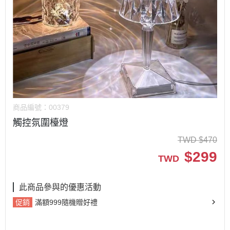
商品編號：
00379
觸控氛圍檯燈
TWD
$
470
$
299
TWD
此商品參與的優惠活動
促銷
滿額999隨機贈好禮