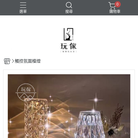
0
選單
搜尋
購物車
觸控氛圍檯燈