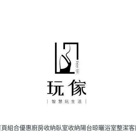
首頁
組合優惠
廚房收納
臥室收納
陽台晾曬
浴室整潔
客