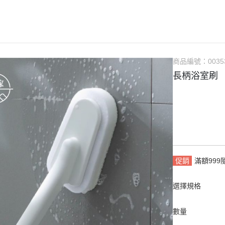
商品編號：
0035
長柄浴室刷
促銷
滿額99
選擇規格
數量