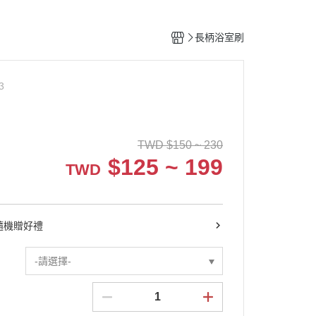
長柄浴室刷
3
TWD
$
150 ~ 230
$
125 ~ 199
TWD
9隨機贈好禮
-請選擇-