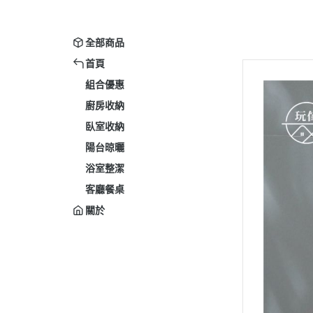
全部商品
首頁
組合優惠
廚房收納
臥室收納
陽台晾曬
浴室整潔
客廳餐桌
關於