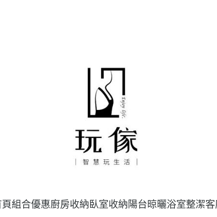
首頁
組合優惠
廚房收納
臥室收納
陽台晾曬
浴室整潔
客