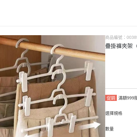
商品編號：
0038
疊掛褲夾架（
促銷
滿額99
選擇規格
數量