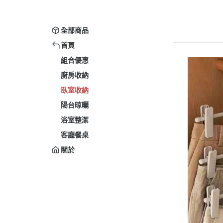
全部商品
首頁
組合優惠
廚房收納
臥室收納
陽台晾曬
浴室整潔
客廳餐桌
關於