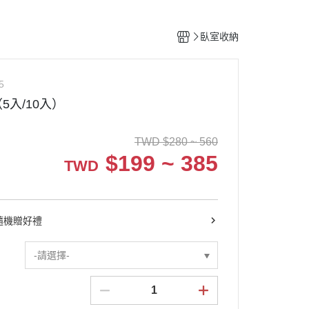
臥室收納
5
5入/10入）
TWD
$
280 ~ 560
$
199 ~ 385
TWD
9隨機贈好禮
-請選擇-