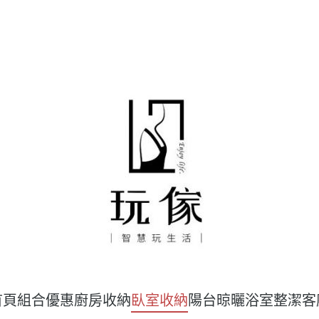
首頁
組合優惠
廚房收納
臥室收納
陽台晾曬
浴室整潔
客